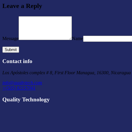
Leave a Reply
Message
Name
Contact info
Los Apóstoles complex # 8, First Floor Managua, 16300, Nicaragua
info@qualtytech.com
+(505) 82157041
Quality Technology