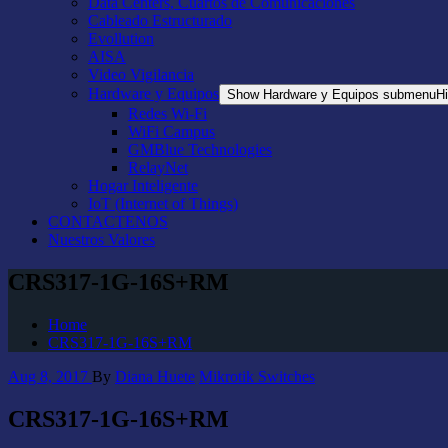
Data Centers, Cuartos de Comunicaciones
Cableado Estructurado
Evollution
AISA
Video Vigilancia
Hardware y Equipos
Show Hardware y Equipos submenu
H
Redes Wi-Fi
WiFi Campus
GMBlue Technologies
RelayNet
Hogar Inteligente
IoT (Internet of Things)
CONTACTENOS
Nuestros Valores
CRS317-1G-16S+RM
Home
CRS317-1G-16S+RM
Aug 8, 2017
By
Diana Huete
Mikrotik Switches
CRS317-1G-16S+RM