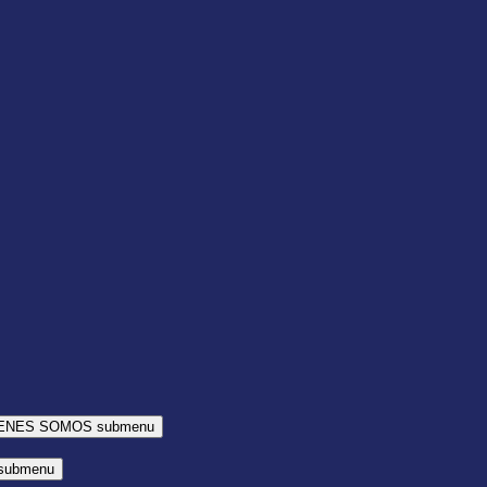
IENES SOMOS submenu
submenu