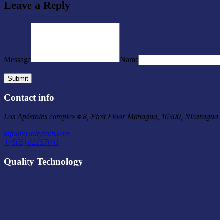
Leave a Reply
Message
Name
Contact info
Los Apóstoles complex # 8, First Floor Managua, 16300, Nicaragua
info@qualtytech.com
+(505) 82157041
Quality Technology