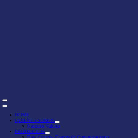
Primary
Menu
HOME
QUIENES SOMOS
Show
Hide
Nuestros Valores
QUIENES
QUIENES
PRODUCTOS
SOMOS
SOMOS
Show
Hide
Data Centers, Cuartos de Comunicaciones
submenu
submenu